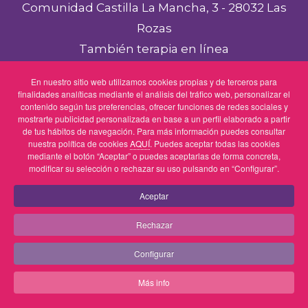
Comunidad Castilla La Mancha, 3 - 28032 Las
Rozas
También terapia en línea
Aviso legal
En nuestro sitio web utilizamos cookies propias y de terceros para
finalidades analíticas mediante el análisis del tráfico web, personalizar el
Política de privacidad
contenido según tus preferencias, ofrecer funciones de redes sociales y
Política de cookies
mostrarte publicidad personalizada en base a un perfil elaborado a partir
de tus hábitos de navegación. Para más información puedes consultar
nuestra política de cookies
AQUÍ
. Puedes aceptar todas las cookies
mediante el botón “Aceptar” o puedes aceptarlas de forma concreta,
modificar su selección o rechazar su uso pulsando en “Configurar”.
Linkedin
Instagram
Spotify
Aceptar
Rechazar
Copyright © 2025 Cris Moltó Psicóloga colegiada M-
36972. Consultas en
Madrid
y
Las Rozas
. Todos los
Configurar
derechos reservados.
Más info