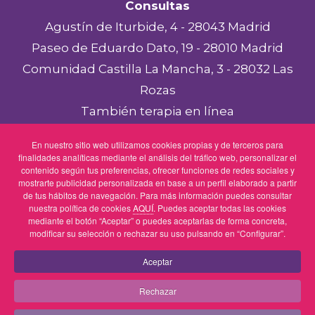
Consultas
Agustín de Iturbide, 4 - 28043 Madrid
Paseo de Eduardo Dato, 19 - 28010 Madrid
Comunidad Castilla La Mancha, 3 - 28032 Las
Rozas
También terapia en línea
Aviso legal
En nuestro sitio web utilizamos cookies propias y de terceros para
finalidades analíticas mediante el análisis del tráfico web, personalizar el
Política de privacidad
contenido según tus preferencias, ofrecer funciones de redes sociales y
Política de cookies
mostrarte publicidad personalizada en base a un perfil elaborado a partir
de tus hábitos de navegación. Para más información puedes consultar
nuestra política de cookies
AQUÍ
. Puedes aceptar todas las cookies
mediante el botón “Aceptar” o puedes aceptarlas de forma concreta,
modificar su selección o rechazar su uso pulsando en “Configurar”.
Linkedin
Instagram
Spotify
Aceptar
Rechazar
Copyright © 2025 Cris Moltó Psicóloga colegiada M-
36972. Consultas en
Madrid
y
Las Rozas
. Todos los