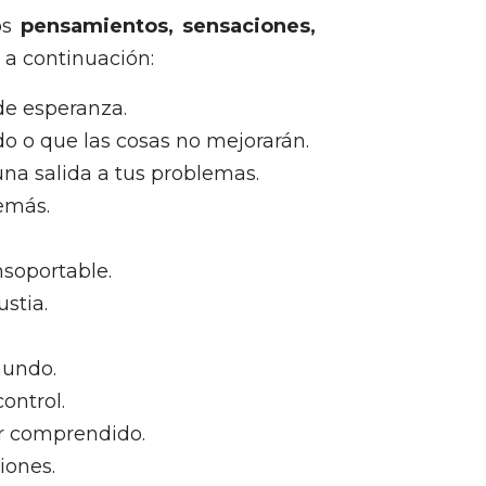
os
pensamientos, sensaciones,
a continuación:
de esperanza.
do o que las cosas no mejorarán.
a salida a tus problemas.
emás.
nsoportable.
stia.
mundo.
ontrol.
er comprendido.
iones.