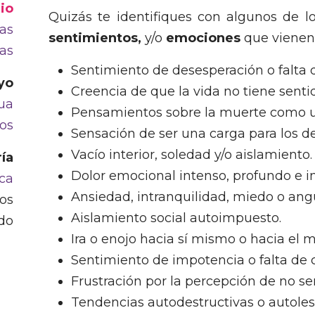
io
Quizás te identifiques con algunos de l
as
sentimientos,
y/o
emociones
que vienen 
ias
Sentimiento de desesperación o falta 
yo
Creencia de que la vida no tiene senti
ua
Pensamientos sobre la muerte como un
os
Sensación de ser una carga para los d
Vacío interior, soledad y/o aislamiento.
ía
Dolor emocional intenso, profundo e i
ica
Ansiedad, intranquilidad, miedo o angu
os
Aislamiento social autoimpuesto.
do
Ira o enojo hacia sí mismo o hacia el 
Sentimiento de impotencia o falta de c
Frustración por la percepción de no s
Tendencias autodestructivas o autoles