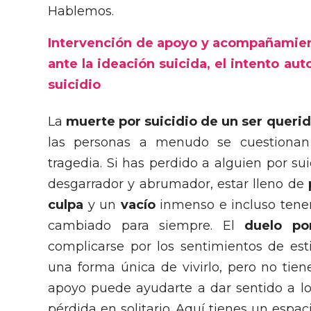
Hablemos.
Intervención de apoyo y acompañamient
ante la ideación suicida, el intento aut
suicidio
La
muerte por suicidio de un ser queri
las personas a menudo se cuestionan 
tragedia. Si has perdido a alguien por sui
desgarrador y abrumador, estar lleno de
culpa
y un
vacío
inmenso e incluso tener
cambiado para siempre. El
duelo por
complicarse por los sentimientos de est
una forma única de vivirlo, pero no tien
apoyo puede ayudarte a dar sentido a lo 
pérdida en solitario. Aquí tienes un espa