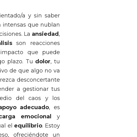
ientado/a y sin saber
n intensas que nublan
cisiones. La
ansiedad
,
isis
son reacciones
o impacto que puede
go plazo. Tu
dolor
, tu
tivo de que algo no va
arezca desconcertante
ender a gestionar tus
edio del caos y los
apoyo adecuado
, es
arga emocional
y
al el
equilibrio
. Estoy
so, ofreciéndote un