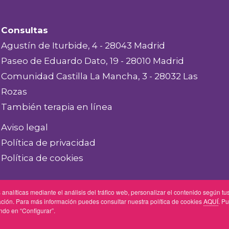
Consultas
Agustín de Iturbide, 4 - 28043 Madrid
Paseo de Eduardo Dato, 19 - 28010 Madrid
Comunidad Castilla La Mancha, 3 - 28032 Las
Rozas
También terapia en línea
Aviso legal
Política de privacidad
Política de cookies
 analíticas mediante el análisis del tráfico web, personalizar el contenido según tu
Psicóloga colegiada M-36972. Consultas en
Madrid
y
Las Rozas
. 
gación. Para más información puedes consultar nuestra política de cookies
AQUÍ
. P
ndo en “Configurar”.