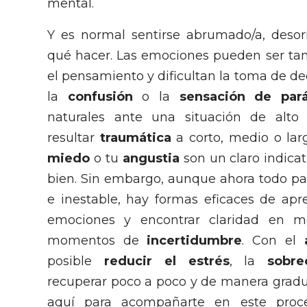
mental.
Y es normal sentirse abrumado/a, desor
qué hacer. Las emociones pueden ser ta
el pensamiento y dificultan la toma de de
la
confusión
o la
sensación de parál
naturales ante una situación de alt
resultar
traumática
a corto, medio o lar
miedo
o tu
angustia
son un claro indica
bien. Sin embargo, aunque ahora todo p
e inestable, hay formas eficaces de apr
emociones y encontrar claridad en m
momentos de
incertidumbre
. Con el
posible
reducir el estrés
, la
sobrec
recuperar poco a poco y de manera gradu
aquí para acompañarte en este proce