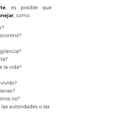
te
, es posible que
anejar
, como:
s?
scontrol?
gilancia?
ita?
 la vida?
 vivido?
iarias?
otros no?
 las autoridades o las