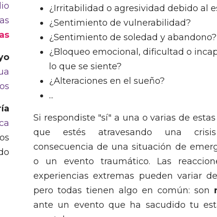
dio
¿Irritabilidad o agresividad debido al e
as
¿Sentimiento de vulnerabilidad?
as
¿Sentimiento de soledad y abandono?
¿Bloqueo emocional, dificultad o inca
yo
lo que se siente?
ua
¿Alteraciones en el sueño?
os
...
ía
Si respondiste "sí" a una o varias de esta
ica
que estés atravesando una cris
os
consecuencia de una situación de emerg
do
o un evento traumático. Las reaccion
experiencias extremas pueden variar de
pero todas tienen algo en común: son
r
ante un evento que ha sacudido tu est