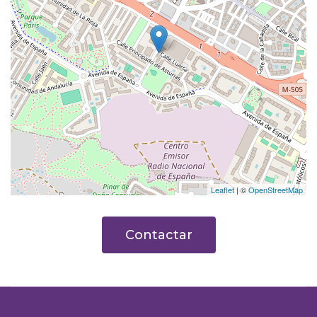
Leaflet
| ©
OpenStreetMap
Contactar