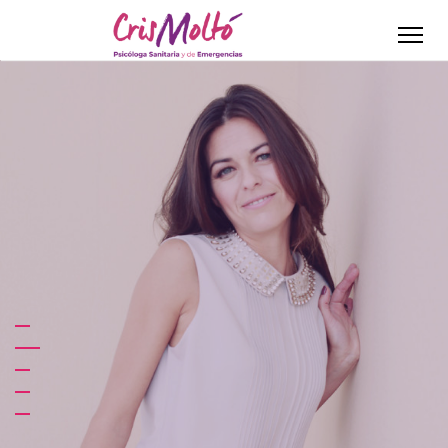
¿Sientes que no
puedes más o qué tal
vez la vida pesa
demasiado?
Reconocer que necesitas ayuda
y que no siempre podemos salir
adelante solos es el primer paso
hacia la aceptación y tu
recuperación. Da el paso. Estoy